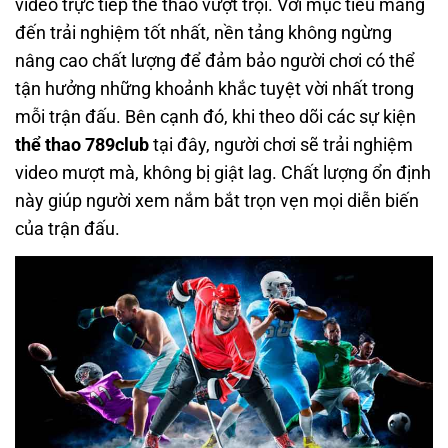
video trực tiếp thể thao vượt trội. Với mục tiêu mang
đến trải nghiệm tốt nhất, nền tảng không ngừng
nâng cao chất lượng để đảm bảo người chơi có thể
tận hưởng những khoảnh khắc tuyệt vời nhất trong
mỗi trận đấu. Bên cạnh đó, khi theo dõi các sự kiện
thể thao 789club
tại đây, người chơi sẽ trải nghiệm
video mượt mà, không bị giật lag. Chất lượng ổn định
này giúp người xem nắm bắt trọn vẹn mọi diễn biến
của trận đấu.