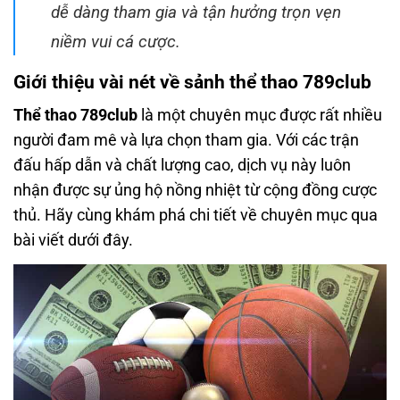
dễ dàng tham gia và tận hưởng trọn vẹn
niềm vui cá cược.
Giới thiệu vài nét về sảnh thể thao 789club
Thể thao 789club
là một chuyên mục được rất nhiều
người đam mê và lựa chọn tham gia. Với các trận
đấu hấp dẫn và chất lượng cao, dịch vụ này luôn
nhận được sự ủng hộ nồng nhiệt từ cộng đồng cược
thủ. Hãy cùng khám phá chi tiết về chuyên mục qua
bài viết dưới đây.