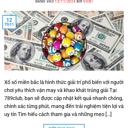
ĐĂNG VÀO
12/11/2024
BỞI
VICKI
12
Th11
Xổ số miền bắc là hình thức giải trí phổ biến với người
chơi yêu thích vận may và khao khát trúng giải Tại
789club, bạn sẽ được cập nhật kết quả nhanh chóng,
chính xác từng phút, mang đến trải nghiệm tiện lợi và
uy tín Tìm hiểu cách tham gia và những mẹo […]