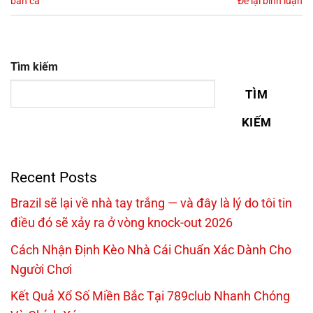
bắn cá
Để lại bình luận
Tìm kiếm
TÌM
KIẾM
Recent Posts
Brazil sẽ lại về nhà tay trắng — và đây là lý do tôi tin
điều đó sẽ xảy ra ở vòng knock-out 2026
Cách Nhận Định Kèo Nhà Cái Chuẩn Xác Dành Cho
Người Chơi
Kết Quả Xổ Số Miền Bắc Tại 789club Nhanh Chóng