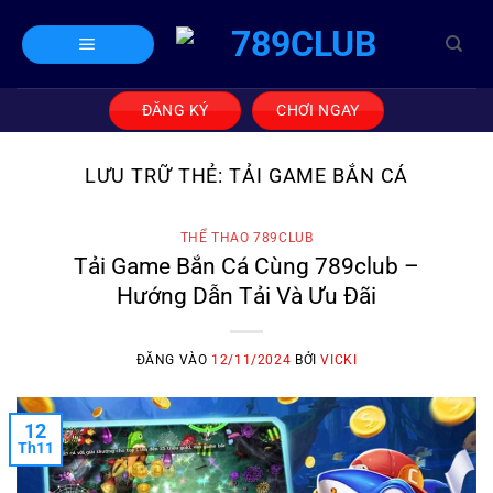
Bỏ
qua
nội
dung
ĐĂNG KÝ
CHƠI NGAY
LƯU TRỮ THẺ:
TẢI GAME BẮN CÁ
THỂ THAO 789CLUB
Tải Game Bắn Cá Cùng 789club –
Hướng Dẫn Tải Và Ưu Đãi
ĐĂNG VÀO
12/11/2024
BỞI
VICKI
12
Th11